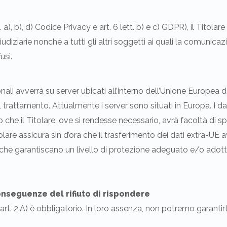
, b), d) Codice Privacy e art. 6 lett. b) e c) GDPR), il Titolare 
 giudiziarie nonché a tutti gli altri soggetti ai quali la comuni
usi.
ali avverrà su server ubicati all’interno dell’Unione Europea de
rattamento. Attualmente i server sono situati in Europa. I dat
che il Titolare, ove si rendesse necessario, avrà facoltà di sp
olare assicura sin d’ora che il trasferimento dei dati extra-UE 
i che garantiscano un livello di protezione adeguato e/o adot
onseguenze del rifiuto di rispondere
l’art. 2.A) è obbligatorio. In loro assenza, non potremo garantirti 