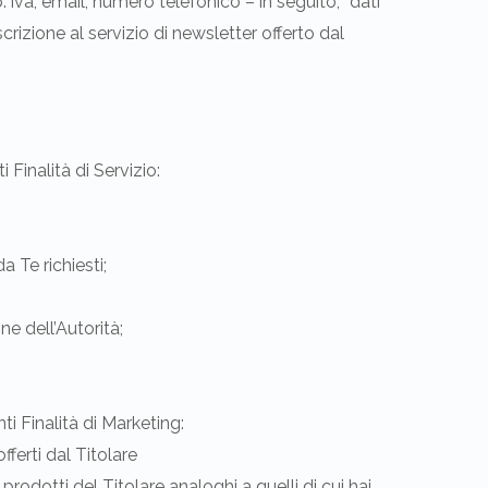
p. iva, email, numero telefonico – in seguito, “dati
scrizione al servizio di newsletter offerto dal
 Finalità di Servizio:
a Te richiesti;
e dell’Autorità;
i Finalità di Marketing:
ferti dal Titolare
rodotti del Titolare analoghi a quelli di cui hai