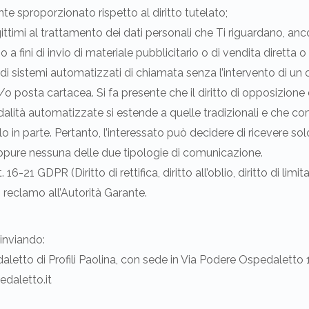
sproporzionato rispetto al diritto tutelato;
legittimi al trattamento dei dati personali che Ti riguardano, an
 a fini di invio di materiale pubblicitario o di vendita diretta
i sistemi automatizzati di chiamata senza l’intervento di u
o posta cartacea. Si fa presente che il diritto di opposizione
alità automatizzate si estende a quelle tradizionali e che com
solo in parte. Pertanto, l’interessato può decidere di ricevere 
pure nessuna delle due tipologie di comunicazione.
rtt. 16-21 GDPR (Diritto di rettifica, diritto all’oblio, diritto di li
di reclamo all’Autorità Garante.
 inviando:
etto di Profili Paolina, con sede in Via Podere Ospedaletto
edaletto.it