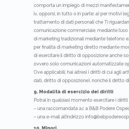
comporta un impiego di mezzi manifestamente 
iv. opporsi, in tutto o in parte: a) per motivi 
trattamento di dati personali che Ti riguardano
comunicazione commerciale, mediante l’uso d
di marketing tradizionali mediante telefono e/
per finalità di marketing diretto mediante mod
di esercitare il diritto di opposizione anche 
ovvero solo comunicazioni automatizzate op
Ove applicabili, hai altresì i diritti di cui agli a
dati, diritto di opposizione), nonché il diritto 
9. Modalità di esercizio dei diritti
Potrai in qualsiasi momento esercitare i diritti
– una raccomandata a.r. a B&B Podere Ospedal
– una e-mail all’indirizzo info@bebpodereosp
10. Minori