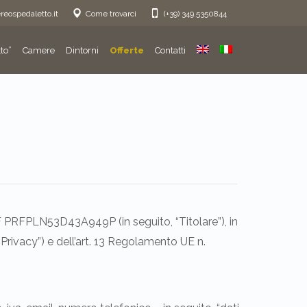
eospedaletto.it
Come trovarci
(+39) 349.5350844
to”
Camere
Dintorni
Offerte
Contatti
 PRFPLN53D43A949P (in seguito, “Titolare”), in
e Privacy”) e dell’art. 13 Regolamento UE n.