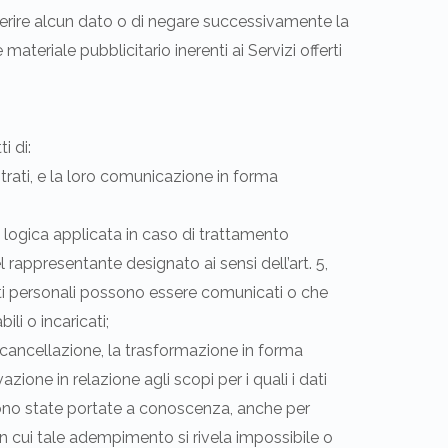
conferire alcun dato o di negare successivamente la
materiale pubblicitario inerenti ai Servizi offerti
i di:
trati, e la loro comunicazione in forma
lla logica applicata in caso di trattamento
del rappresentante designato ai sensi dell’art. 5,
ati personali possono essere comunicati o che
li o incaricati;
 la cancellazione, la trasformazione in forma
zione in relazione agli scopi per i quali i dati
) sono state portate a conoscenza, anche per
 in cui tale adempimento si rivela impossibile o