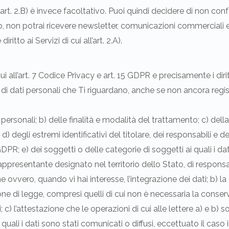
 all’art. 2.B) è invece facoltativo. Puoi quindi decidere di non 
caso, non potrai ricevere newsletter, comunicazioni commerciali e 
itto ai Servizi di cui all’art. 2.A).
 cui all’art. 7 Codice Privacy e art. 15 GDPR e precisamente i diritt
di dati personali che Ti riguardano, anche se non ancora regis
dati personali; b) delle finalità e modalità del trattamento; c) de
; d) degli estremi identificativi del titolare, dei responsabili e 
R; e) dei soggetti o delle categorie di soggetti ai quali i d
presentante designato nel territorio dello Stato, di responsabi
ione ovvero, quando vi hai interesse, l’integrazione dei dati; b)
one di legge, compresi quelli di cui non è necessaria la conserva
; c) l’attestazione che le operazioni di cui alle lettere a) e b
 quali i dati sono stati comunicati o diffusi, eccettuato il caso