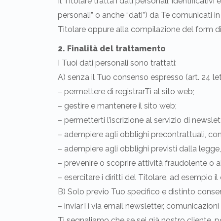
Il Titolare tratta i dati personali, identificati
personali” o anche “dati”) da Te comunicati in f
Titolare oppure alla compilazione del form di 
2. Finalità del trattamento
I Tuoi dati personali sono trattati:
A) senza il Tuo consenso espresso (art. 24 lett.
– permettere di registrarTi al sito web;
– gestire e mantenere il sito web;
– permetterti l’iscrizione al servizio di newslet
– adempiere agli obblighi precontrattuali, cont
– adempiere agli obblighi previsti dalla legge
– prevenire o scoprire attività fraudolente o a
– esercitare i diritti del Titolare, ad esempio il 
B) Solo previo Tuo specifico e distinto consen
– inviarTi via email newsletter, comunicazioni 
Ti segnaliamo che se sei già nostro cliente, p