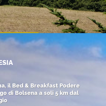
ESIA
na, il Bed & Breakfast Podere
go di Bolsena a soli 5 km dal
gio