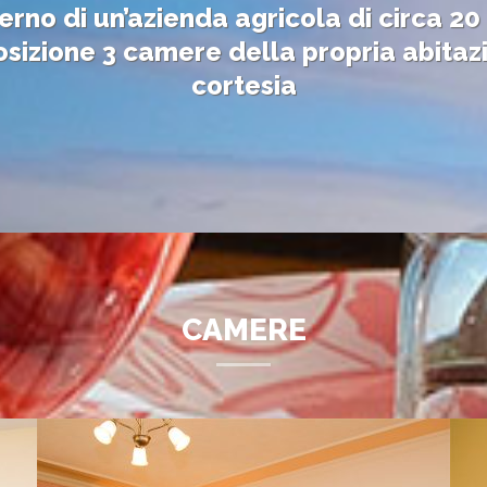
nterno di un’azienda agricola di circa 2
sizione 3 camere della propria abitazio
cortesia
CAMERE