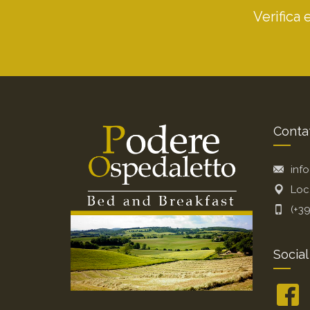
Verifica 
Contat
inf
Loc
(+3
Social