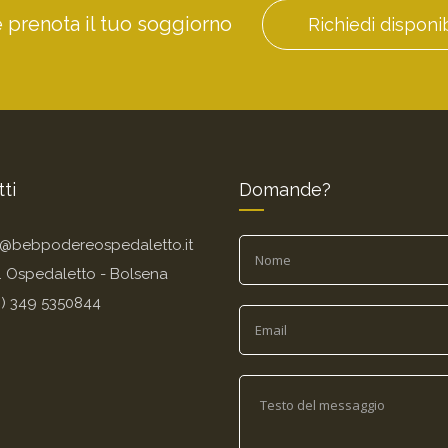
e prenota il tuo soggiorno
Richiedi disponib
ti
Domande?
o@bebpodereospedaletto.it
. Ospedaletto - Bolsena
9) 349 5350844