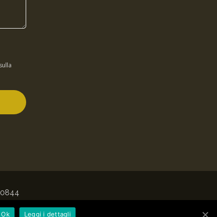
sulla
50844
Ok
Leggi i dettagli