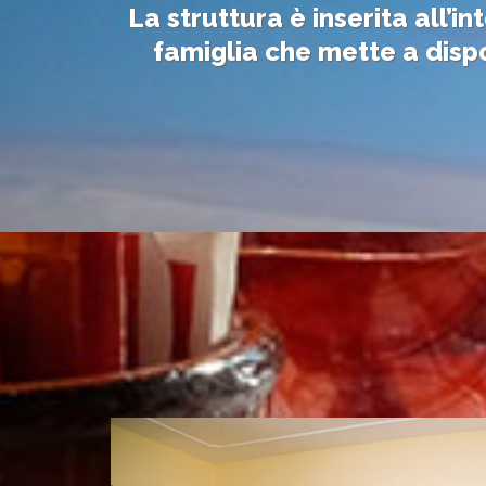
La struttura è inserita all’i
famiglia che mette a dispo