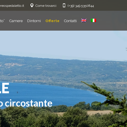
eospedaletto.it
Come trovarci
(+39) 349.5350844
to”
Camere
Dintorni
Offerte
Contatti
LA NATURA
correre momenti di relax