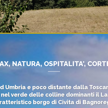
AX, NATURA, OSPITALITA', CORT
 ed Umbria e poco distante dalla Tosca
l verde delle colline dominanti il La
ratteristico borgo di Civita di Bagnore